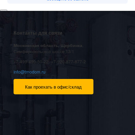
×
Заказать звонок инженера
Контакты для связи
Введите ваше Имя
Московская область, Щербинка
,
Введите ваш телефон для связи*
Симферопольское шоссе 13/1
Введите комментарий если вы считаете нужным
+7-499-490-50-22, +7-920-877-877-2
info@tmodom.ru
Как проехать в офис/склад
Заказать звонок
×