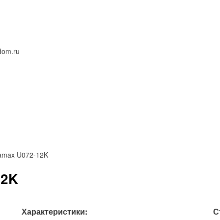
dom.ru
amax U072-12K
12K
Характеристики:
С